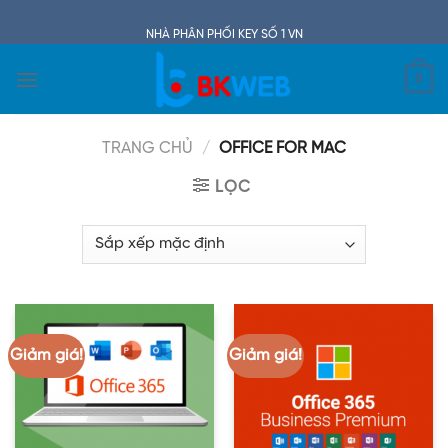
Skip
to
NHÀ PHÂN PHỐI KEY SỐ 1 VN
content
0
TRANG CHỦ
/
OFFICE FOR MAC
LỌC
Giảm giá!
Giảm giá!